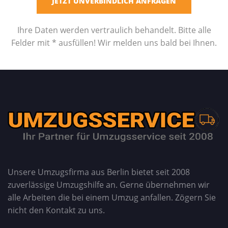
Ihre Daten werden vertraulich behandelt. Bitte alle
Felder mit * ausfüllen! Wir melden uns bald bei Ihnen.
Unsere Umzugsfirma aus Berlin bietet seit 2008
zuverlässige Umzugshilfe an. Gerne übernehmen wir
alle Arbeiten die bei einem Umzug anfallen. Zögern Sie
nicht den Kontakt zu uns.