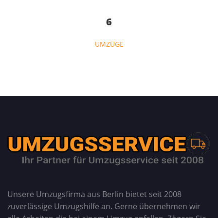
6
UMZÜGE
Unsere Umzugsfirma aus Berlin bietet seit 2008
zuverlässige Umzugshilfe an. Gerne übernehmen wir