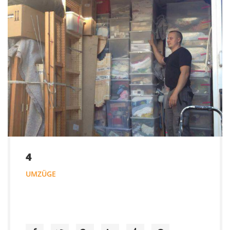
4
UMZÜGE