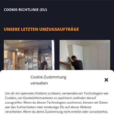
COOKIE-RICHTLINIE (EU)
UNSERE LETZTEN UMZUGSAUFTRÄGE
Cookie-Zustimmung
verwalten
Um dir ein optimales Erlebnis zu bieten, verwenden wir Technologien wie
Cookies, um Geräteinformationen zu speichern und/oder darauf
zuzugreifen. Wenn du diesen Technologien zustimmst, können wir Daten
wie das Surfverhalten oder eindeutige IDs auf dieser Website
verarbeiten. Wenn du deine Zustimmung nicht erteilst oder zurückziehst,